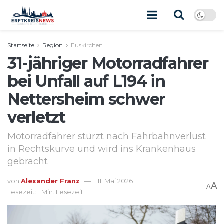
Startseite
Region
Euskirchen
31-jähriger Motorradfahrer
bei Unfall auf L194 in
Nettersheim schwer
verletzt
Motorradfahrer stürzt nach Fahrbahnverlust
in Rechtskurve und wird ins Krankenhaus
gebracht
von
Alexander Franz
11. Mai 2026
A
A
Lesezeit: 1 Min. Lesezeit