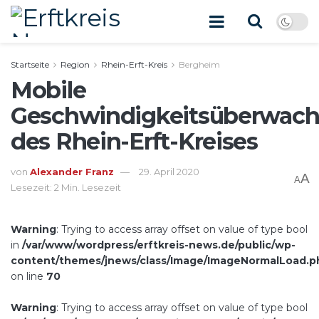
Startseite
Region
Rhein-Erft-Kreis
Bergheim
Mobile
Geschwindigkeitsüberwac
des Rhein-Erft-Kreises
von
Alexander Franz
29. April 2020
A
A
Lesezeit: 2 Min. Lesezeit
Warning
: Trying to access array offset on value of type bool
in
/var/www/wordpress/erftkreis-news.de/public/wp-
content/themes/jnews/class/Image/ImageNormalLoad.p
on line
70
Warning
: Trying to access array offset on value of type bool