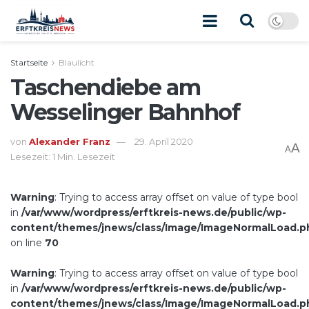
Startseite
Blaulicht
Taschendiebe am
Wesselinger Bahnhof
von
Alexander Franz
29. April 2020
A
A
Lesezeit: 1 Min. Lesezeit
Warning
: Trying to access array offset on value of type bool
in
/var/www/wordpress/erftkreis-news.de/public/wp-
content/themes/jnews/class/Image/ImageNormalLoad.p
on line
70
Warning
: Trying to access array offset on value of type bool
in
/var/www/wordpress/erftkreis-news.de/public/wp-
content/themes/jnews/class/Image/ImageNormalLoad.p