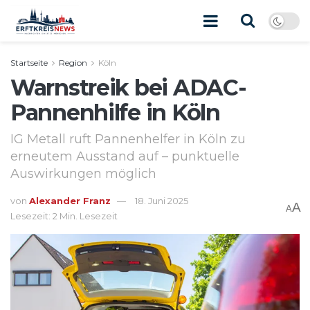
Startseite
Region
Köln
Warnstreik bei ADAC-
Pannenhilfe in Köln
IG Metall ruft Pannenhelfer in Köln zu
erneutem Ausstand auf – punktuelle
Auswirkungen möglich
von
Alexander Franz
18. Juni 2025
A
A
Lesezeit: 2 Min. Lesezeit