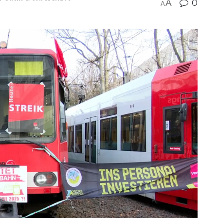
A
0
A