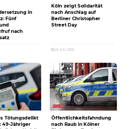
Köln zeigt Solidarität
ersetzung in
nach Anschlag auf
z: Fünf
Berliner Christopher
 und
Street Day
fruf nach
satz
26. JULI 2026
KÖLN
s Tötungsdelikt
Öffentlichkeitsfahndung
: 49-Jähriger
nach Raub in Kölner