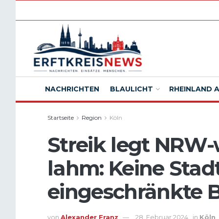
NACHRICHTEN
BLAULICHT
RHEINLAND 
Startseite
Region
Köln
Streik legt NRW
lahm: Keine Sta
eingeschränkte 
von
Alexander Franz
28. Februar 2024
in
Köln
,