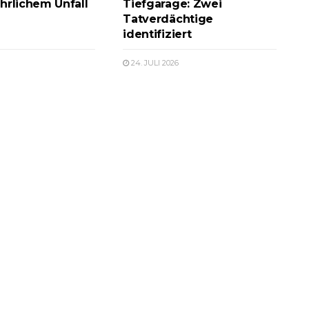
hrlichem Unfall
Tiefgarage: Zwei
Tatverdächtige
identifiziert
24. JULI 2026