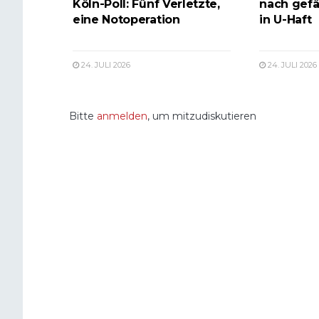
Köln-Poll: Fünf Verletzte,
nach gefä
eine Notoperation
in U-Haft
24. JULI 2026
24. JULI 2026
Bitte
anmelden
, um mitzudiskutieren