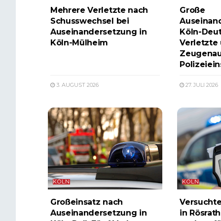
Mehrere Verletzte nach
Große
Schusswechsel bei
Auseinand
Auseinandersetzung in
Köln-Deut
Köln-Mülheim
Verletzte
Zeugenau
Polizeiein
3. AUGUST 2026
27. JULI 2026
KÖLN
KÖLN
Großeinsatz nach
Versuchte
Auseinandersetzung in
in Rösrath