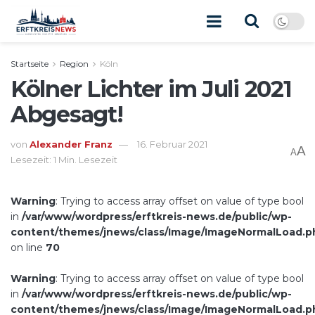
Startseite
Region
Köln
Kölner Lichter im Juli 2021
Abgesagt!
von
Alexander Franz
16. Februar 2021
A
A
Lesezeit: 1 Min. Lesezeit
Warning
: Trying to access array offset on value of type bool
in
/var/www/wordpress/erftkreis-news.de/public/wp-
content/themes/jnews/class/Image/ImageNormalLoad.p
on line
70
Warning
: Trying to access array offset on value of type bool
in
/var/www/wordpress/erftkreis-news.de/public/wp-
content/themes/jnews/class/Image/ImageNormalLoad.p