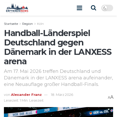
Startseite
Region
Köln
Handball-Länderspiel
Deutschland gegen
Dänemark in der LANXESS
arena
Am 17. Mai 2026 treffen Deutschland und
Dänemark in der LANXESS arena aufeinander,
eine Neuauflage großer Handball-Finals.
von
Alexander Franz
18. März 2026
A
A
Lesezeit: 1 Min. Lesezeit