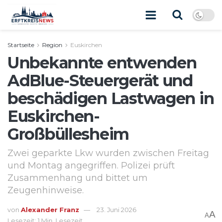
Startseite
Region
Euskirchen
Unbekannte entwenden
AdBlue-Steuergerät und
beschädigen Lastwagen in
Euskirchen-
Großbüllesheim
Zwei geparkte Lkw wurden zwischen Freitag
und Montag angegriffen. Polizei prüft
Zusammenhang und bittet um
Zeugenhinweise.
von
Alexander Franz
23. Juni 2026
A
A
Lesezeit: 1 Min. Lesezeit