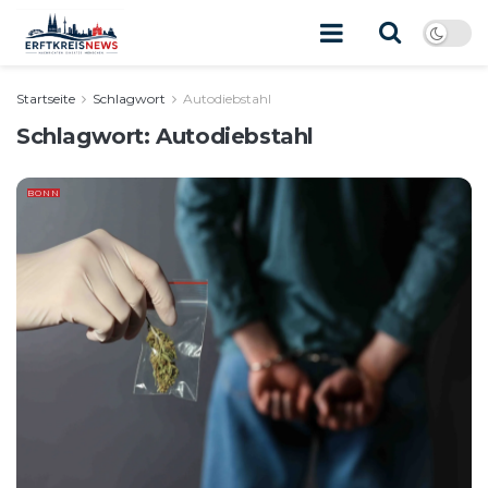
Startseite
Schlagwort
Autodiebstahl
Schlagwort:
Autodiebstahl
BONN