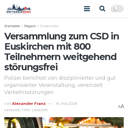
Startseite
Region
Euskirchen
Versammlung zum CSD in
Euskirchen mit 800
Teilnehmern weitgehend
störungsfrei
Polizei berichtet von disziplinierter und gut
organisierter Veranstaltung, vereinzelt
Verkehrsstörungen
von
Alexander Franz
16. Mai 2026
A
A
Lesezeit: 1 Min. Lesezeit