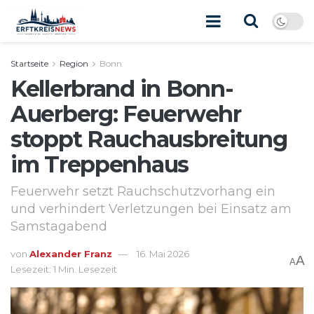
Startseite
Region
Bonn
Kellerbrand in Bonn-
Auerberg: Feuerwehr
stoppt Rauchausbreitung
im Treppenhaus
Feuerwehr setzt Rauchschutzvorhang ein
und verhindert Verletzungen bei Einsatz am
Samstagabend
von
Alexander Franz
16. Mai 2026
A
A
Lesezeit: 1 Min. Lesezeit