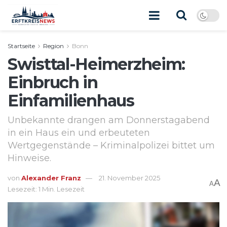
Startseite
Region
Bonn
Swisttal-Heimerzheim:
Einbruch in
Einfamilienhaus
Unbekannte drangen am Donnerstagabend
in ein Haus ein und erbeuteten
Wertgegenstände – Kriminalpolizei bittet um
Hinweise.
von
Alexander Franz
21. November 2025
A
A
Lesezeit: 1 Min. Lesezeit