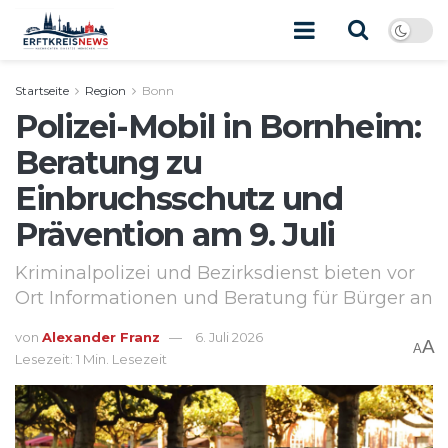
Startseite
Region
Bonn
Polizei-Mobil in Bornheim:
Beratung zu
Einbruchsschutz und
Prävention am 9. Juli
Kriminalpolizei und Bezirksdienst bieten vor
Ort Informationen und Beratung für Bürger an
von
Alexander Franz
6. Juli 2026
A
A
Lesezeit: 1 Min. Lesezeit