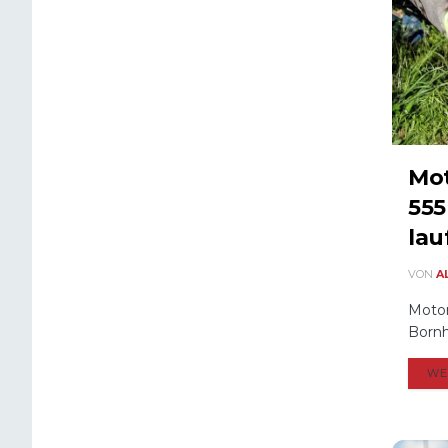
Mot
555
lau
VON
A
Motor
Bornh
WE