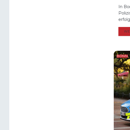
In Bo
Poliz
erfol
WE
BONN