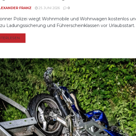
LEXANDER FRANZ
25. JUNI 2026
0
onner Polizei wiegt Wohnmobile und Wohnwagen kostenlos un
 zu Ladungssicherung und Führerscheinklassen vor Urlaubsstart.
DETAILS
ITERLESEN