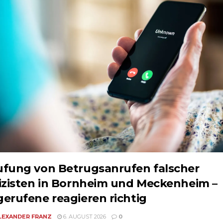
fung von Betrugsanrufen falscher
izisten in Bornheim und Meckenheim –
erufene reagieren richtig
LEXANDER FRANZ
6. AUGUST 2026
0