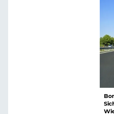
Bon
Sic
Wie