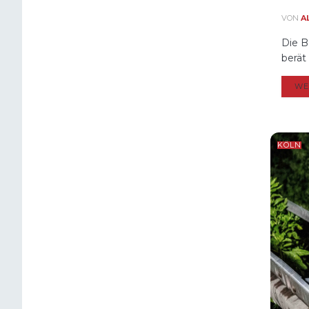
VON
A
Die B
berät
WE
KÖLN