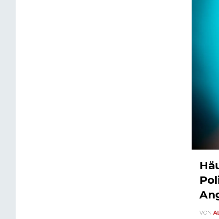
Häu
Pol
Ang
VON
A