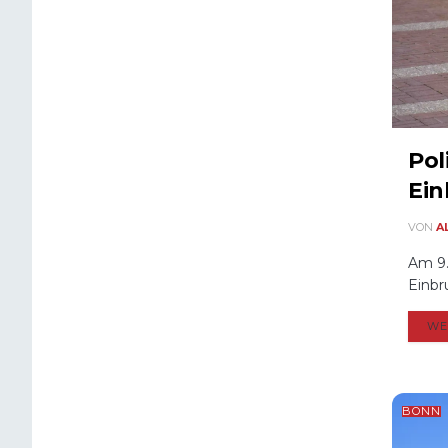
Pol
Ein
VON
A
Am 9.
Einbr
WE
BONN