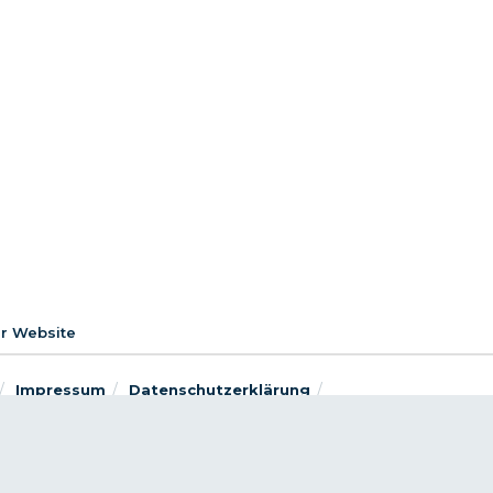
er Website
Impressum
Datenschutzerklärung
 und Faktenprüfung
Richtlinie zur Nutzung von KI