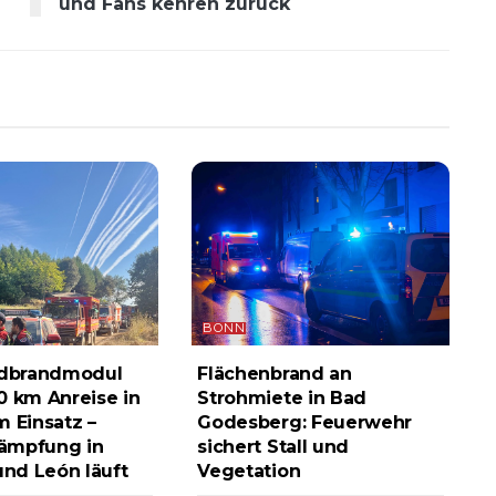
und Fans kehren zurück
BONN
dbrandmodul
Flächenbrand an
0 km Anreise in
Strohmiete in Bad
m Einsatz –
Godesberg: Feuerwehr
ämpfung in
sichert Stall und
und León läuft
Vegetation