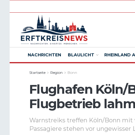
NACHRICHTEN
BLAULICHT
RHEINLAND 
Startseite
Region
Bonn
Flughafen Köln/B
Flugbetrieb lah
Warnstreiks treffen Köln/Bonn mit v
Passagiere stehen vor ungewisser 