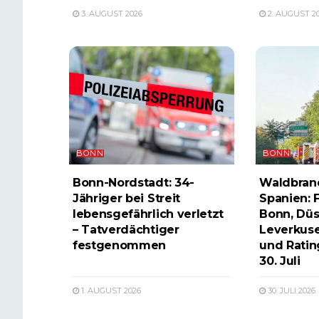
3. AUGUST 2026
2. AUGUST 2
BONN
BONN
Bonn-Nordstadt: 34-
Waldbrand
Jähriger bei Streit
Spanien: 
lebensgefährlich verletzt
Bonn, Düs
– Tatverdächtiger
Leverkuse
festgenommen
und Ratin
30. Juli
1. AUGUST 2026
30. JULI 2026