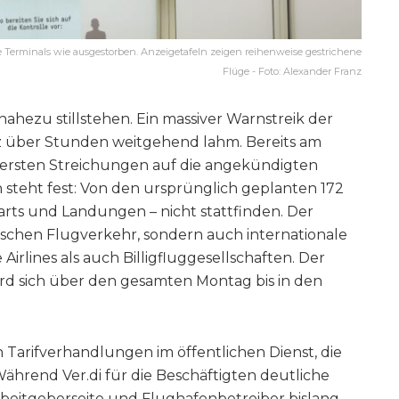
 Terminals wie ausgestorben. Anzeigetafeln zeigen reihenweise gestrichene
Flüge - Foto: Alexander Franz
hezu stillstehen. Ein massiver Warnstreik der
uz über Stunden weitgehend lahm. Bereits am
 ersten Streichungen auf die angekündigten
 steht fest: Von den ursprünglich geplanten 172
arts und Landungen – nicht stattfinden. Der
utschen Flugverkehr, sondern auch internationale
irlines als auch Billigfluggesellschaften. Der
ird sich über den gesamten Montag bis in den
 Tarifverhandlungen im öffentlichen Dienst, die
ährend Ver.di für die Beschäftigten deutliche
rbeitgeberseite und Flughafenbetreiber bislang