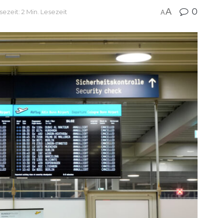
A
0
sezeit: 2 Min. Lesezeit
A