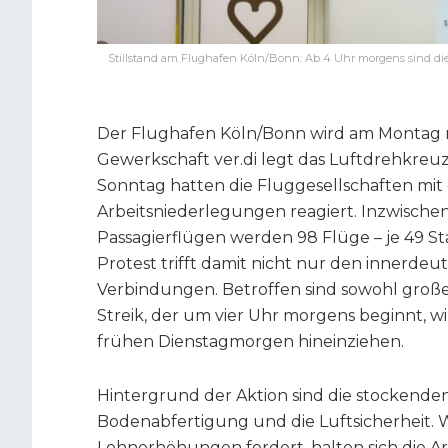
Stillstand am Flughafen Köln/Bonn: Ab 4 Uhr morgens sind die
Der Flughafen Köln/Bonn wird am Montag na
Gewerkschaft ver.di legt das Luftdrehkre
Sonntag hatten die Fluggesellschaften mit
Arbeitsniederlegungen reagiert. Inzwischen
Passagierflügen werden 98 Flüge – je 49 St
Protest trifft damit nicht nur den innerde
Verbindungen. Betroffen sind sowohl große A
Streik, der um vier Uhr morgens beginnt, w
frühen Dienstagmorgen hineinziehen.
Hintergrund der Aktion sind die stockenden
Bodenabfertigung und die Luftsicherheit. W
Lohnerhöhungen fordert, halten sich die A