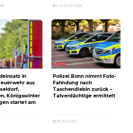
026
2. AUGUST 2026
BONN
einsatz in
Polizei Bonn nimmt Foto-
Feuerwehr aus
Fahndung nach
seldorf,
Taschendiebin zurück –
n, Königswinter
Tatverdächtige ermittelt
gen startet am
28. JULI 2026