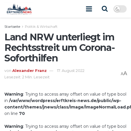
Startseite
Politik & Wirtschaft
Land NRW unterliegt im
Rechtsstreit um Corona-
Soforthilfen
von
Alexander Franz
17. August 2022
A
A
Lesezeit: 2 Min. Lesezeit
Warning
: Trying to access array offset on value of type bool
in
/var/www/wordpress/erftkreis-news.de/public/wp-
content/themes/jnews/class/Image/ImageNormalLoad.p
on line
70
Warning
: Trying to access array offset on value of type bool