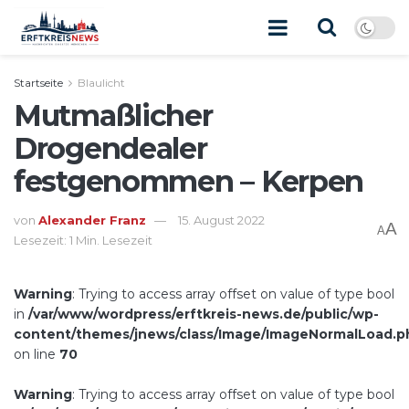
Startseite
Blaulicht
Mutmaßlicher
Drogendealer
festgenommen – Kerpen
von
Alexander Franz
15. August 2022
A
A
Lesezeit: 1 Min. Lesezeit
Warning
: Trying to access array offset on value of type bool
in
/var/www/wordpress/erftkreis-news.de/public/wp-
content/themes/jnews/class/Image/ImageNormalLoad.p
on line
70
Warning
: Trying to access array offset on value of type bool