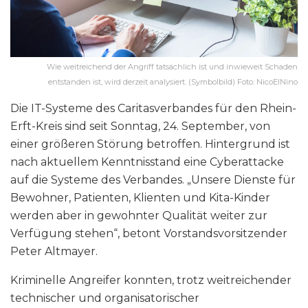
Wie weitreichend der Angriff tatsächlich ist und inwieweit Schaden
entstanden ist, wird derzeit analysiert. (Symbolbild) Foto: NicoElNino
Die IT-Systeme des Caritasverbandes für den Rhein-
Erft-Kreis sind seit Sonntag, 24. September, von
einer größeren Störung betroffen. Hintergrund ist
nach aktuellem Kenntnisstand eine Cyberattacke
auf die Systeme des Verbandes. „Unsere Dienste für
Bewohner, Patienten, Klienten und Kita-Kinder
werden aber in gewohnter Qualität weiter zur
Verfügung stehen“, betont Vorstandsvorsitzender
Peter Altmayer.
Kriminelle Angreifer konnten, trotz weitreichender
technischer und organisatorischer