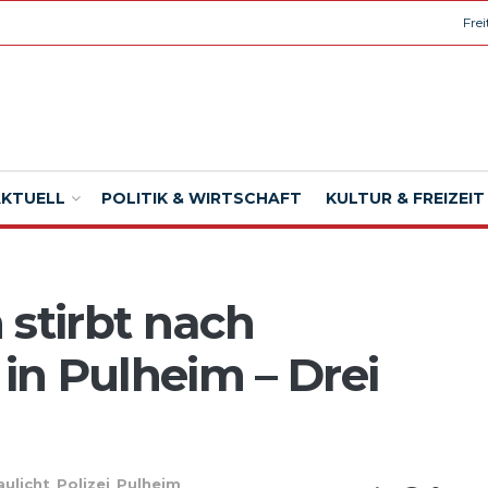
Fre
AKTUELL
POLITIK & WIRTSCHAFT
KULTUR & FREIZEIT
 stirbt nach
n Pulheim – Drei
aulicht
,
Polizei
,
Pulheim