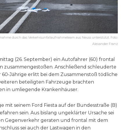
aufnahme durch das Verkehrsunfallaufnahmeteam aus Neuss unterstützt. Foto:
Alexander Franz
ttag (26. September) ein Autofahrer (60) frontal
 zusammengestoßen. Anschließend schleuderte
r 60-Jährige erlitt bei dem Zusammenstoß tödliche
 weiteren beteiligten Fahrzeuge brachten
en in umliegende Krankenhäuser.
ge mit seinem Ford Fiesta auf der Bundesstraße (B)
fahren sein. Aus bislang ungeklärter Ursache sei
den Gegenverkehr geraten und frontal mit dem
Anschluss sei auch der Lastwagen in den