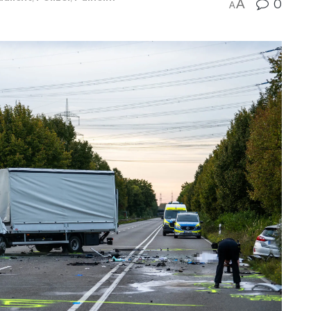
A
0
A