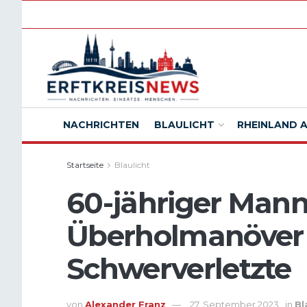
NACHRICHTEN
BLAULICHT
RHEINLAND 
Startseite
Blaulicht
60-jähriger Mann
Überholmanöver i
Schwerverletzte
von
Alexander Franz
27. September 2023
in
Bl