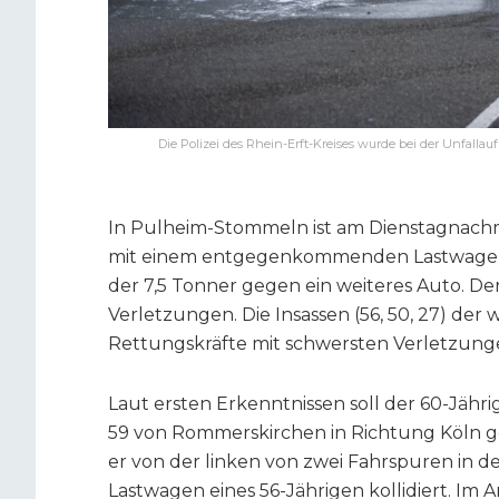
Die Polizei des Rhein-Erft-Kreises wurde bei der Unfall
In Pulheim-Stommeln ist am Dienstagnachmi
mit einem entgegenkommenden Lastwagen
der 7,5 Tonner gegen ein weiteres Auto. De
Verletzungen. Die Insassen (56, 50, 27) der
Rettungskräfte mit schwersten Verletzung
Laut ersten Erkenntnissen soll der 60-Jähri
59 von Rommerskirchen in Richtung Köln ge
er von der linken von zwei Fahrspuren in 
Lastwagen eines 56-Jährigen kollidiert. Im 