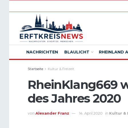
NACHRICHTEN
BLAULICHT
RHEINLAND 
Startseite
Kultur & Freizeit
RheinKlang669 wi
des Jahres 2020
von
Alexander Franz
14. April 2020
in
Kultur & 