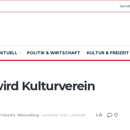
Samst
AKTUELL
POLITIK & WIRTSCHAFT
KULTUR & FREIZEIT
rd Kulturverein
A
0
Freizeit
,
Wesseling
Lesezeit: 1 Min. Lesezeit
A