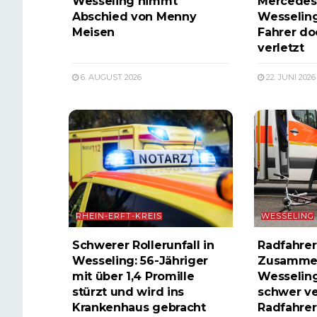
Wesseling nimmt
Mercedes p
Abschied von Menny
Wesselin
Meisen
Fahrer do
verletzt
6. AUGUST 2026
22. JUNI 2026
RHEIN-ERFT-KREIS
WESSELING
Schwerer Rollerunfall in
Radfahrer
Wesseling: 56-Jähriger
Zusammen
mit über 1,4 Promille
Wesselin
stürzt und wird ins
schwer ve
Krankenhaus gebracht
Radfahrer 