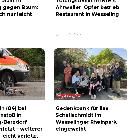
rallt in
Tötungsdelikt im Kreis
g gegen Baum:
Ahrweiler: Opfer betrieb
ch nur leicht
Restaurant in Wesseling
10. JUNI 2026
WESSELING
in (84) bei
Gedenkbank für Ilse
stoß in
Schellschmidt im
g-Berzdorf
Wesselinger Rheinpark
rletzt – weiterer
eingeweiht
leicht verletzt