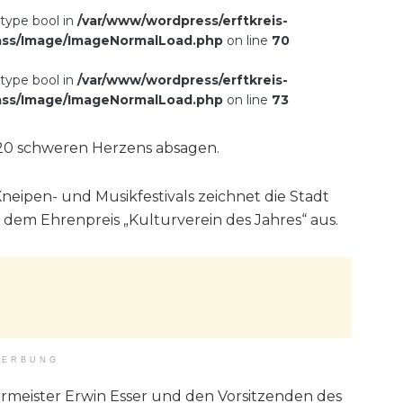
 type bool in
/var/www/wordpress/erftkreis-
ass/Image/ImageNormalLoad.php
on line
70
 type bool in
/var/www/wordpress/erftkreis-
ass/Image/ImageNormalLoad.php
on line
73
020 schweren Herzens absagen.
neipen- und Musikfestivals zeichnet die Stadt
dem Ehrenpreis „Kulturverein des Jahres“ aus.
ERBUNG
rmeister Erwin Esser und den Vorsitzenden des