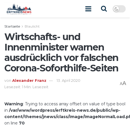
Startseite
Blaulicht
Wirtschafts- und
Innenminister warnen
ausdrücklich vor falschen
Corona-Soforthilfe-Seiten
von
Alexander Franz
13. April 2020
A
A
Lesezeit: 1 Min. Lesezeit
Warning
: Trying to access array offset on value of type bool
in
/var/www/wordpress/erftkreis-news.de/public/wp-
content/themes/jnews/class/Image/ImageNormalLoad.p
on line
70