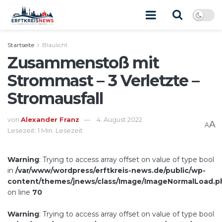
Startseite
Blaulicht
Zusammenstoß mit
Strommast – 3 Verletzte –
Stromausfall
von
Alexander Franz
4. August 2022
A
A
Lesezeit: 1 Min. Lesezeit
Warning
: Trying to access array offset on value of type bool
in
/var/www/wordpress/erftkreis-news.de/public/wp-
content/themes/jnews/class/Image/ImageNormalLoad.p
on line
70
Warning
: Trying to access array offset on value of type bool