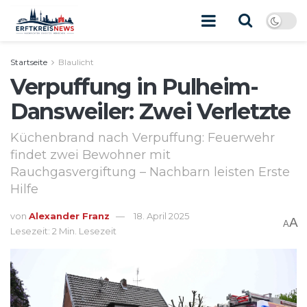
Startseite
Blaulicht
Verpuffung in Pulheim-
Dansweiler: Zwei Verletzte
Küchenbrand nach Verpuffung: Feuerwehr
findet zwei Bewohner mit
Rauchgasvergiftung – Nachbarn leisten Erste
Hilfe
von
Alexander Franz
18. April 2025
A
A
Lesezeit: 2 Min. Lesezeit