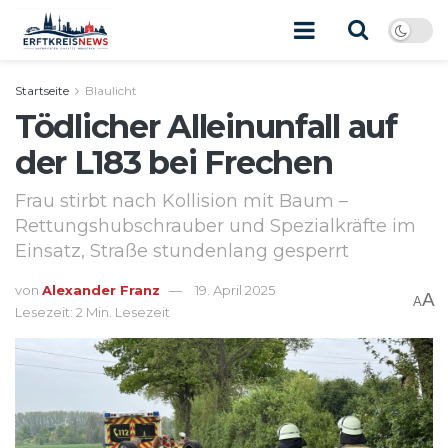
Startseite
Blaulicht
Tödlicher Alleinunfall auf
der L183 bei Frechen
Frau stirbt nach Kollision mit Baum –
Rettungshubschrauber und Spezialkräfte im
Einsatz, Straße stundenlang gesperrt
von
Alexander Franz
19. April 2025
A
A
Lesezeit: 2 Min. Lesezeit