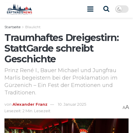
Startseite
Blaulicht
Traumhaftes Dreigestirn:
StattGarde schreibt
Geschichte
Prinz René I., Bauer Michael und Jungfrau
Marlis begeistern bei der Proklamation im
Gürzenich – Ein Fest der Emotionen und
Traditionen.
von
Alexander Franz
10. Januar 2025
A
A
Lesezeit: 2 Min. Lesezeit