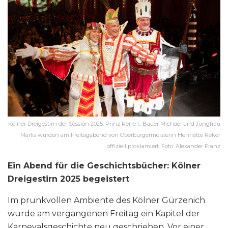
Kölner Dreigestirn der Session 2025: Prinz Rene I., Bauer Michael und Jungfrau
Marlis wurden am Freitagabend von Oberbürgermeisterin Henriette Reker
offiziell proklamiert. Foto: Alexander Franz
Ein Abend für die Geschichtsbücher: Kölner
Dreigestirn 2025 begeistert
Im prunkvollen Ambiente des Kölner Gürzenich
wurde am vergangenen Freitag ein Kapitel der
Karnevalsgeschichte neu geschrieben. Vor einer