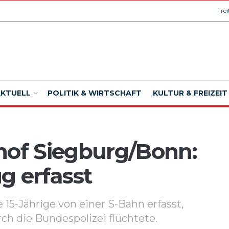
Fre
AKTUELL
POLITIK & WIRTSCHAFT
KULTUR & FREIZEIT
of Siegburg/Bonn:
g erfasst
5-Jährige von einer S-Bahn erfasst,
ch die Bundespolizei flüchtete.