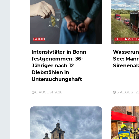
BONN
FEUERWEH
Intensivtäter in Bonn
Wasserunf
festgenommen: 36-
See: Mann
Jähriger nach 12
Sirenenal
Diebstählen in
Untersuchungshaft
6. AUGUST 2026
5. AUGUST 2