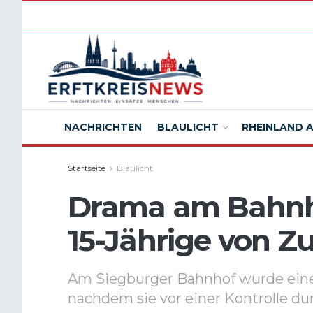
NACHRICHTEN
BLAULICHT
RHEINLAND 
Startseite
Blaulicht
Drama am Bahnh
15-Jährige von Zu
Am Siegburger Bahnhof wurde eine 1
nachdem sie vor einer Kontrolle dur