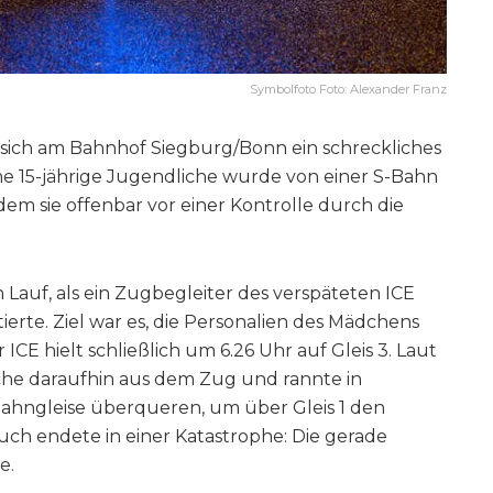
Symbolfoto Foto: Alexander Franz
sich am Bahnhof Siegburg/Bonn ein schreckliches
ine 15-jährige Jugendliche wurde von einer S-Bahn
dem sie offenbar vor einer Kontrolle durch die
 Lauf, als ein Zugbegleiter des verspäteten ICE
erte. Ziel war es, die Personalien des Mädchens
CE hielt schließlich um 6.26 Uhr auf Gleis 3. Laut
he daraufhin aus dem Zug und rannte in
-Bahngleise überqueren, um über Gleis 1 den
uch endete in einer Katastrophe: Die gerade
e.