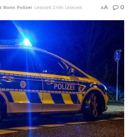
A
0
t
,
Bonn
,
Polizei
Lesezeit: 2 Min. Lesezeit
A