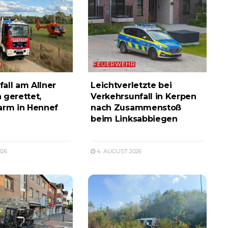
R
FEUERWEHR
all am Allner
Leichtverletzte bei
 gerettet,
Verkehrsunfall in Kerpen
arm in Hennef
nach Zusammenstoß
beim Linksabbiegen
026
4. AUGUST 2026