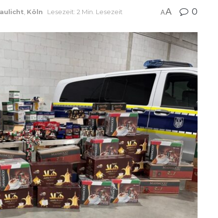
A
0
aulicht
,
Köln
Lesezeit: 2 Min. Lesezeit
A