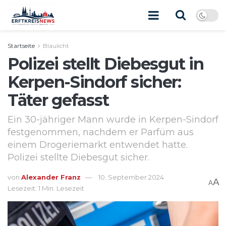
Startseite
Blaulicht
Polizei stellt Diebesgut in
Kerpen-Sindorf sicher:
Täter gefasst
Ein 30-jähriger Mann wurde in Kerpen-Sindorf
festgenommen, nachdem er Parfüm aus
einem Drogeriemarkt entwendet hatte.
Polizei stellte Diebesgut sicher.
von
Alexander Franz
10. September 2024
A
A
Lesezeit: 1 Min. Lesezeit