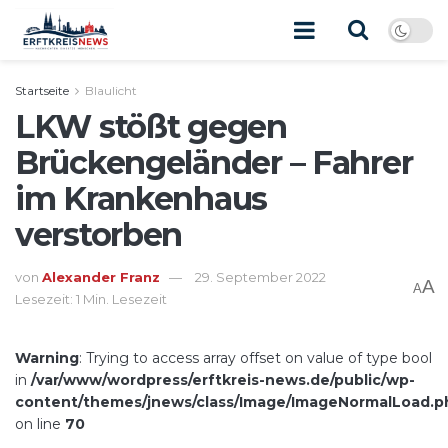
Startseite
Blaulicht
LKW stößt gegen
Brückengeländer – Fahrer
im Krankenhaus
verstorben
von
Alexander Franz
29. September 2022
A
A
Lesezeit: 1 Min. Lesezeit
Warning
: Trying to access array offset on value of type bool
in
/var/www/wordpress/erftkreis-news.de/public/wp-
content/themes/jnews/class/Image/ImageNormalLoad.p
on line
70