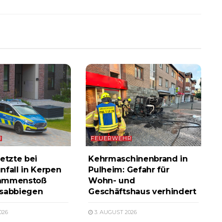
R
FEUERWEHR
etzte bei
Kehrmaschinenbrand in
nfall in Kerpen
Pulheim: Gefahr für
ammenstoß
Wohn- und
ksabbiegen
Geschäftshaus verhindert
026
3. AUGUST 2026