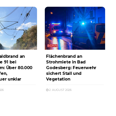
BONN
aldbrand an
Flächenbrand an
e 91 bei
Strohmiete in Bad
m: Über 80.000
Godesberg: Feuerwehr
fen,
sichert Stall und
uer unklar
Vegetation
026
2. AUGUST 2026