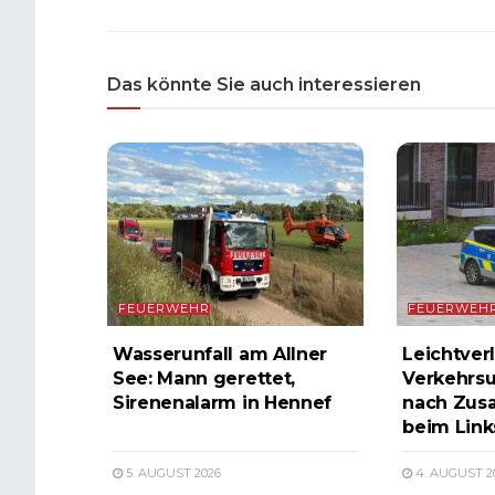
Das könnte Sie auch interessieren
FEUERWEHR
FEUERWEH
Wasserunfall am Allner
Leichtverl
See: Mann gerettet,
Verkehrsu
Sirenenalarm in Hennef
nach Zus
beim Lin
5. AUGUST 2026
4. AUGUST 2