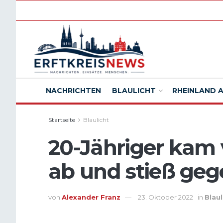
NACHRICHTEN
BLAULICHT
RHEINLAND 
Startseite
Blaulicht
20-Jähriger kam
ab und stieß ge
von
Alexander Franz
23. Oktober 2022
in
Blaul