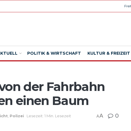
Fre
AKTUELL
POLITIK & WIRTSCHAFT
KULTUR & FREIZEIT
 von der Fahrbahn
gen einen Baum
A
0
icht
,
Polizei
Lesezeit: 1 Min. Lesezeit
A