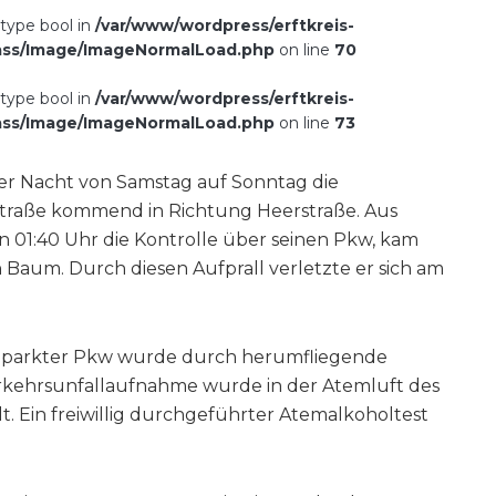
 type bool in
/var/www/wordpress/erftkreis-
ass/Image/ImageNormalLoad.php
on line
70
 type bool in
/var/www/wordpress/erftkreis-
ass/Image/ImageNormalLoad.php
on line
73
der Nacht von Samstag auf Sonntag die
Straße kommend in Richtung Heerstraße. Aus
n 01:40 Uhr die Kontrolle über seinen Pkw, kam
Baum. Durch diesen Aufprall verletzte er sich am
geparkter Pkw wurde durch herumfliegende
rkehrsunfallaufnahme wurde in der Atemluft des
. Ein freiwillig durchgeführter Atemalkoholtest