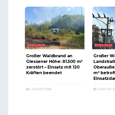
BERGHEIM
BERGHEIM
Großer Waldbrand an
Großer W
Glessener Höhe: 81.500 m²
Landstraß
zerstört – Einsatz mit 120
Oberauße
Kräften beendet
m² betrof
Einsatzda
2. AUGUST 2026
2. AUGUST 2