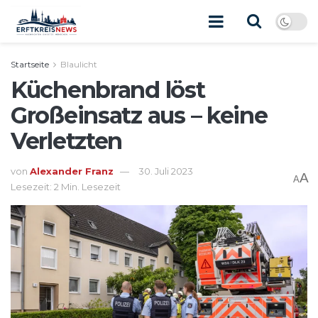
Startseite
Blaulicht
Küchenbrand löst
Großeinsatz aus – keine
Verletzten
von
Alexander Franz
30. Juli 2023
A
A
Lesezeit: 2 Min. Lesezeit