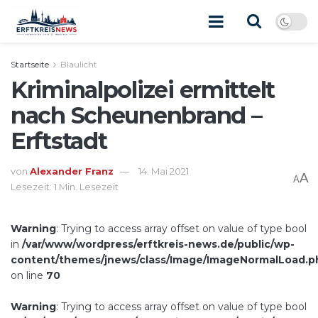
Startseite
Blaulicht
Kriminalpolizei ermittelt
nach Scheunenbrand –
Erftstadt
von
Alexander Franz
14. Mai 2021
A
A
Lesezeit: 1 Min. Lesezeit
Warning
: Trying to access array offset on value of type bool
in
/var/www/wordpress/erftkreis-news.de/public/wp-
content/themes/jnews/class/Image/ImageNormalLoad.p
on line
70
Warning
: Trying to access array offset on value of type bool