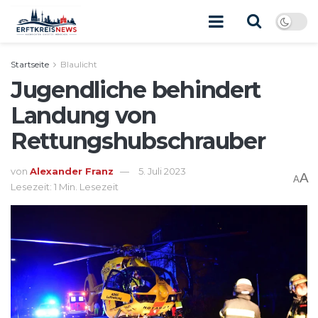
Startseite
Blaulicht
Jugendliche behindert
Landung von
Rettungshubschrauber
von
Alexander Franz
5. Juli 2023
A
A
Lesezeit: 1 Min. Lesezeit