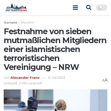
Startseite
Blaulicht
Festnahme von sieben
mutmaßlichen Mitgliedern
einer islamistischen
terroristischen
Vereinigung – NRW
von
Alexander Franz
6. Juli 2023
A
A
Lesezeit: 2 Min. Lesezeit