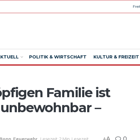
Fre
AKTUELL
POLITIK & WIRTSCHAFT
KULTUR & FREIZEIT
pfigen Familie ist
 unbewohnbar –
A
0
Bonn
,
Feuerwehr
Lesezeit: 2 Min. Lesezeit
A