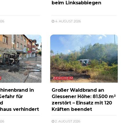
beim Linksabbiegen
026
4. AUGUST 2026
R
BERGHEIM
hinenbrand in
Großer Waldbrand an
Gefahr für
Glessener Höhe: 81.500 m²
d
zerstört – Einsatz mit 120
haus verhindert
Kräften beendet
026
2. AUGUST 2026