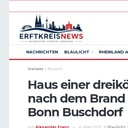
NACHRICHTEN
BLAULICHT
RHEINLAND 
Startseite
Blaulicht
Haus einer dreikö
nach dem Brand
Bonn Buschdorf
von
Alexander Franz
6. März 2021
in
Blaulicht
,