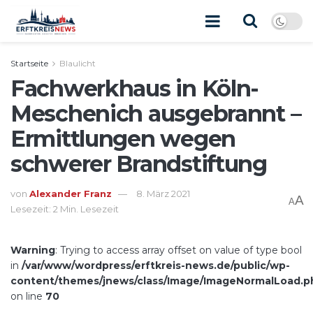
Startseite
Blaulicht
Fachwerkhaus in Köln-
Meschenich ausgebrannt –
Ermittlungen wegen
schwerer Brandstiftung
von
Alexander Franz
8. März 2021
A
A
Lesezeit: 2 Min. Lesezeit
Warning
: Trying to access array offset on value of type bool
in
/var/www/wordpress/erftkreis-news.de/public/wp-
content/themes/jnews/class/Image/ImageNormalLoad.p
on line
70