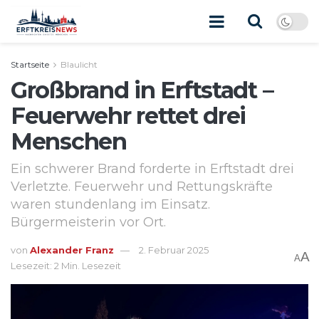
Startseite
Blaulicht
Großbrand in Erftstadt –
Feuerwehr rettet drei
Menschen
Ein schwerer Brand forderte in Erftstadt drei
Verletzte. Feuerwehr und Rettungskräfte
waren stundenlang im Einsatz.
Bürgermeisterin vor Ort.
von
Alexander Franz
2. Februar 2025
A
A
Lesezeit: 2 Min. Lesezeit