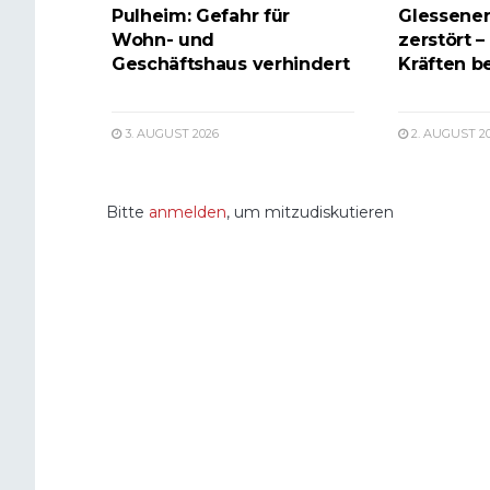
Pulheim: Gefahr für
Glessener
Wohn- und
zerstört –
Geschäftshaus verhindert
Kräften b
3. AUGUST 2026
2. AUGUST 2
Bitte
anmelden
, um mitzudiskutieren