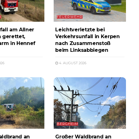
R
FEUERWEHR
all am Allner
Leichtverletzte bei
 gerettet,
Verkehrsunfall in Kerpen
arm in Hennef
nach Zusammenstoß
beim Linksabbiegen
026
4. AUGUST 2026
BERGHEIM
aldbrand an
Großer Waldbrand an