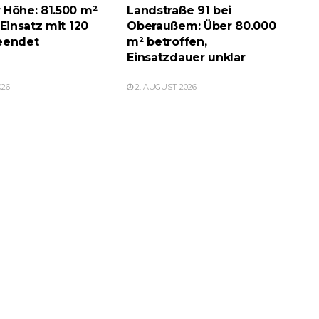
 Höhe: 81.500 m²
Landstraße 91 bei
 Einsatz mit 120
Oberaußem: Über 80.000
eendet
m² betroffen,
Einsatzdauer unklar
026
2. AUGUST 2026