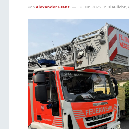
von
Alexander Franz
8. Juni 2025
in
Blaulicht
,