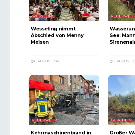
WESSELING
FEUERWEH
Wesseling nimmt
Wasserunf
Abschied von Menny
See: Mann
Meisen
Sirenenal
6. AUGUST 2026
5. AUGUST 2
FEUERWEHR
BERGHEIM
Kehrmaschinenbrand in
Großer W