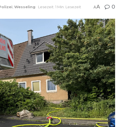
A
0
Polizei
,
Wesseling
Lesezeit: 1 Min. Lesezeit
A