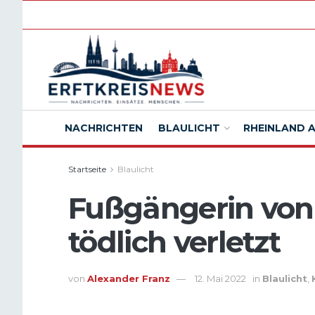
NACHRICHTEN
BLAULICHT
RHEINLAND 
Startseite
Blaulicht
Fußgängerin von
tödlich verletzt
von
Alexander Franz
12. Mai 2022
in
Blaulicht
,