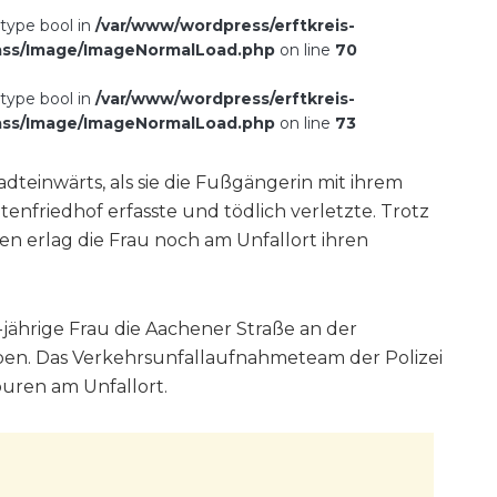
 type bool in
/var/www/wordpress/erftkreis-
ass/Image/ImageNormalLoad.php
on line
70
 type bool in
/var/www/wordpress/erftkreis-
ass/Image/ImageNormalLoad.php
on line
73
adteinwärts, als sie die Fußgängerin mit ihrem
enfriedhof erfasste und tödlich verletzte. Trotz
n erlag die Frau noch am Unfallort ihren
jährige Frau die Aachener Straße an der
en. Das Verkehrsunfallaufnahmeteam der Polizei
Spuren am Unfallort.