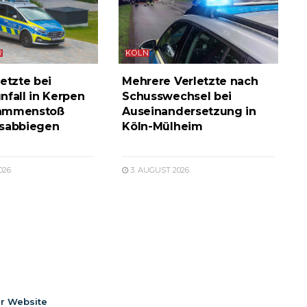
R
KÖLN
etzte bei
Mehrere Verletzte nach
nfall in Kerpen
Schusswechsel bei
ammenstoß
Auseinandersetzung in
ksabbiegen
Köln-Mülheim
026
3. AUGUST 2026
er Website