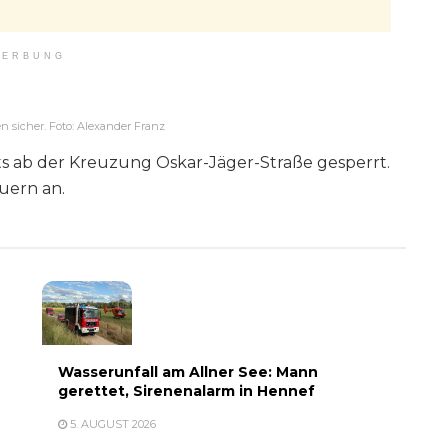
ERBUNG
 sicher. Foto: Alexander Franz
rts ab der Kreuzung Oskar-Jäger-Straße gesperrt.
uern an.
Wasserunfall am Allner See: Mann
gerettet, Sirenenalarm in Hennef
5. AUGUST 2026