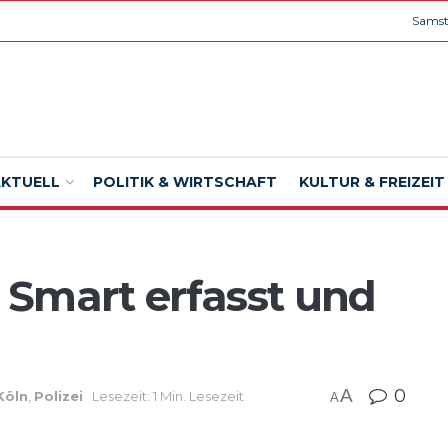
Samst
AKTUELL
POLITIK & WIRTSCHAFT
KULTUR & FREIZEIT
 Smart erfasst und
A
0
Köln
,
Polizei
Lesezeit: 1 Min. Lesezeit
A