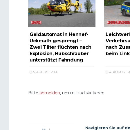
KÖLN
FEUERWEH
Geldautomat in Hennef-
Leichtverl
Uckerath gesprengt –
Verkehrsu
Zwei Täter flüchten nach
nach Zus
Explosion, Hubschrauber
beim Lin
unterstützt Fahndung
5. AUGUST 2026
4. AUGUST 2
Bitte
anmelden
, um mitzudiskutieren
Navigieren Sie auf d