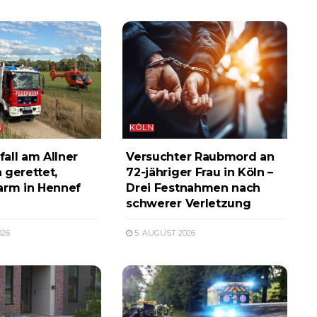
R
KÖLN
all am Allner
Versuchter Raubmord an
 gerettet,
72-jähriger Frau in Köln –
arm in Hennef
Drei Festnahmen nach
schwerer Verletzung
026
5. AUGUST 2026