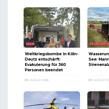
KÖLN
FEUERWEH
Weltkriegsbombe in Köln-
Wasserunf
Deutz entschärft:
See: Mann
Evakuierung für 360
Sirenenal
Personen beendet
6. AUGUST 2026
5. AUGUST 2