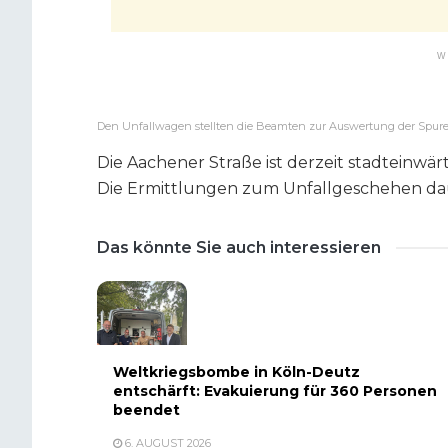
W
Den Unfallwagen stellten die Beamten zur Auswertung der Spuren
Die Aachener Straße ist derzeit stadteinwä
Die Ermittlungen zum Unfallgeschehen da
Das könnte Sie auch interessieren
Weltkriegsbombe in Köln-Deutz
entschärft: Evakuierung für 360 Personen
beendet
6. AUGUST 2026