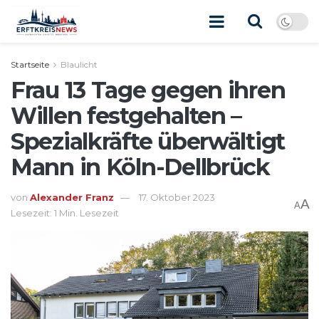
Startseite
Blaulicht
Frau 13 Tage gegen ihren
Willen festgehalten –
Spezialkräfte überwältigt
Mann in Köln-Dellbrück
von
Alexander Franz
17. Oktober 2023
A
A
Lesezeit: 1 Min. Lesezeit