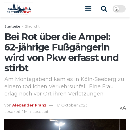
Startseite
Blaulicht
Bei Rot über die Ampel:
62-jährige Fußgängerin
wird von Pkw erfasst und
stirbt
Am Montagabend kam es in Köln-Seeberg zu
einem tödlichen Verkehrsunfall. Eine Frau
erlag noch vor Ort ihren Verletzungen.
von
Alexander Franz
17. Oktober 2023
A
A
Lesezeit: 1 Min. Lesezeit