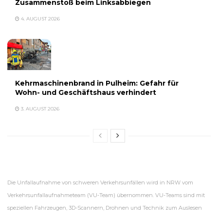
Zusammenstoß beim Linksabbiegen
4. AUGUST 2026
Kehrmaschinenbrand in Pulheim: Gefahr für
Wohn- und Geschäftshaus verhindert
3. AUGUST 2026
Die Unfallaufnahme von schweren Verkehrsunfällen wird in NRW vom
Verkehrsunfallaufnahmeteam (VU-Team) übernommen. VU-Teams sind mit
speziellen Fahrzeugen, 3D-Scannern, Drohnen und Technik zum Auslesen