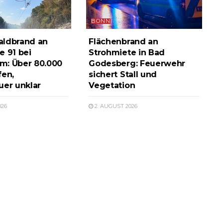
BONN
aldbrand an
Flächenbrand an
e 91 bei
Strohmiete in Bad
m: Über 80.000
Godesberg: Feuerwehr
fen,
sichert Stall und
uer unklar
Vegetation
026
2. AUGUST 2026