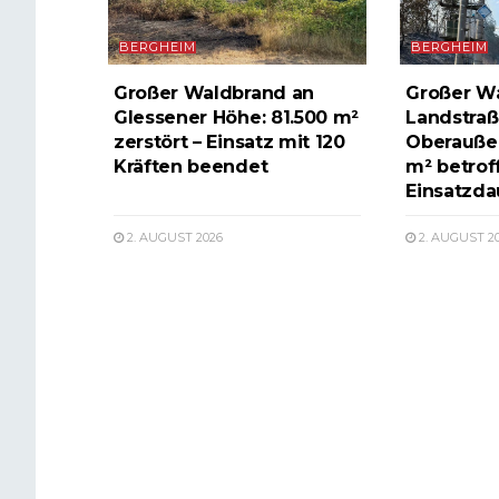
BERGHEIM
BERGHEIM
Großer Waldbrand an
Großer W
Glessener Höhe: 81.500 m²
Landstraß
zerstört – Einsatz mit 120
Oberauße
Kräften beendet
m² betrof
Einsatzda
2. AUGUST 2026
2. AUGUST 2