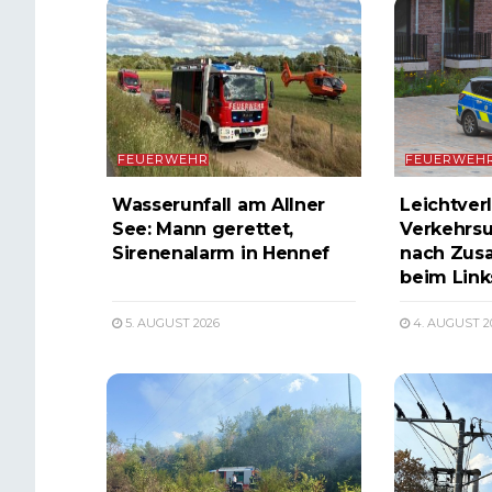
FEUERWEHR
FEUERWEH
Wasserunfall am Allner
Leichtverl
See: Mann gerettet,
Verkehrsu
Sirenenalarm in Hennef
nach Zus
beim Lin
5. AUGUST 2026
4. AUGUST 2