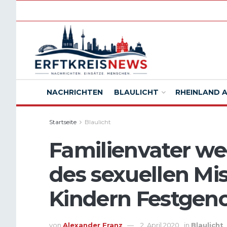
NACHRICHTEN
BLAULICHT
RHEINLAND 
Startseite
Blaulicht
Familienvater w
des sexuellen Mi
Kindern Festge
von
Alexander Franz
2. April 2020
in
Blaulicht
,