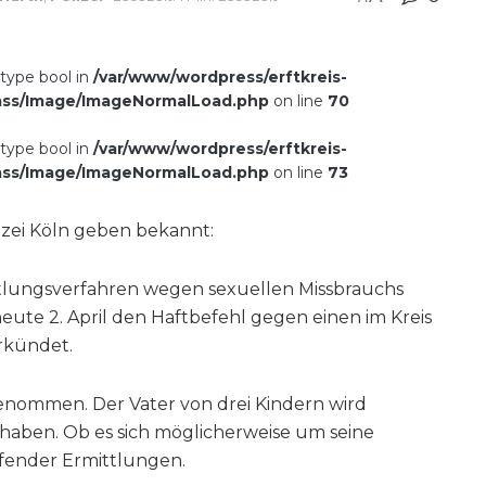
 type bool in
/var/www/wordpress/erftkreis-
ass/Image/ImageNormalLoad.php
on line
70
 type bool in
/var/www/wordpress/erftkreis-
ass/Image/ImageNormalLoad.php
on line
73
izei Köln geben bekannt:
ttlungsverfahren wegen sexuellen Missbrauchs
eute 2. April den Haftbefehl gegen einen im Kreis
rkündet.
genommen. Der Vater von drei Kindern wird
 haben. Ob es sich möglicherweise um seine
ufender Ermittlungen.