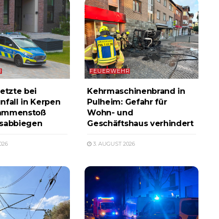
R
FEUERWEHR
etzte bei
Kehrmaschinenbrand in
nfall in Kerpen
Pulheim: Gefahr für
ammenstoß
Wohn- und
ksabbiegen
Geschäftshaus verhindert
026
3. AUGUST 2026