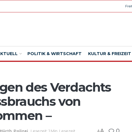
Fre
AKTUELL
POLITIK & WIRTSCHAFT
KULTUR & FREIZEIT
egen des Verdachts
ssbrauchs von
nommen –
A
0
Hürth
,
Polizei
Lesezeit: 1 Min. Lesezeit
A