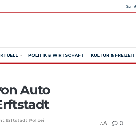
Sonnt
AKTUELL
POLITIK & WIRTSCHAFT
KULTUR & FREIZEIT
von Auto
Erftstadt
ht
,
Erftstadt
,
Polizei
A
0
A