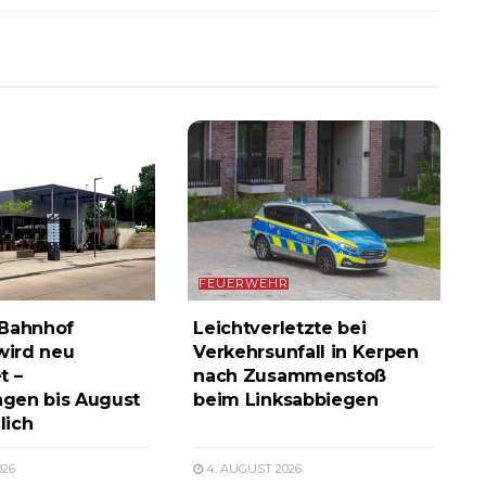
FEUERWEHR
 Bahnhof
Leichtverletzte bei
 wird neu
Verkehrsunfall in Kerpen
t –
nach Zusammenstoß
gen bis August
beim Linksabbiegen
lich
026
4. AUGUST 2026