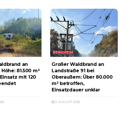
BERGHEIM
aldbrand an
Großer Waldbrand an
 Höhe: 81.500 m²
Landstraße 91 bei
 Einsatz mit 120
Oberaußem: Über 80.000
eendet
m² betroffen,
Einsatzdauer unklar
026
2. AUGUST 2026