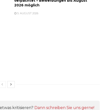
verpachtet – Bewerbungen bis August
2026 möglich
5. AUGUST 2026
twas kritisieren?
Dann schreiben Sie uns gerne!