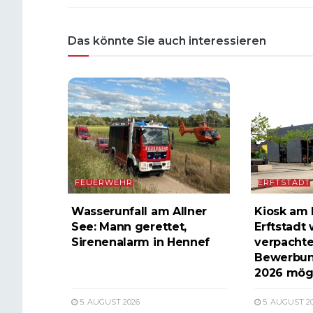
Das könnte Sie auch interessieren
FEUERWEHR
ERFTSTADT
Wasserunfall am Allner
Kiosk am
See: Mann gerettet,
Erftstadt
Sirenenalarm in Hennef
verpachte
Bewerbun
2026 mög
5. AUGUST 2026
5. AUGUST 2