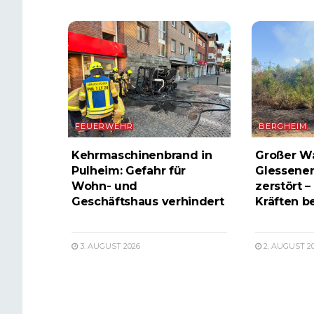
FEUERWEHR
BERGHEIM
Kehrmaschinenbrand in
Großer W
Pulheim: Gefahr für
Glessener
Wohn- und
zerstört –
Geschäftshaus verhindert
Kräften b
3. AUGUST 2026
2. AUGUST 2