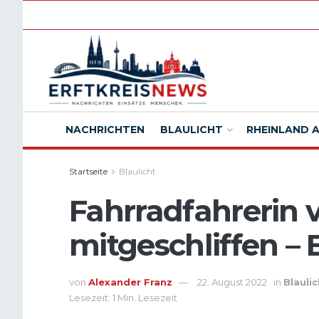
NACHRICHTEN
BLAULICHT
RHEINLAND 
Startseite
Blaulicht
Fahrradfahrerin 
mitgeschliffen – 
von
Alexander Franz
22. August 2022
in
Blaulic
Lesezeit: 1 Min. Lesezeit