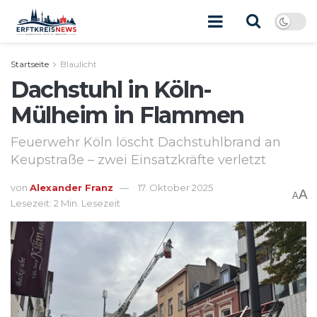
Startseite
Blaulicht
Dachstuhl in Köln-
Mülheim in Flammen
Feuerwehr Köln löscht Dachstuhlbrand an
Keupstraße – zwei Einsatzkräfte verletzt
von
Alexander Franz
17. Oktober 2025
A
A
Lesezeit: 2 Min. Lesezeit