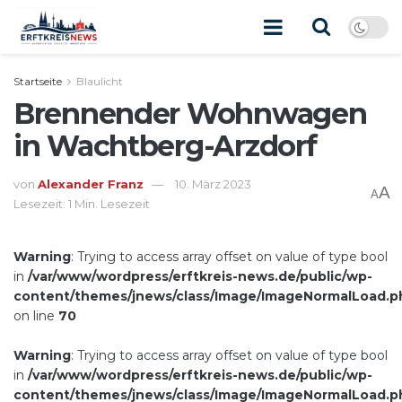
Startseite
Blaulicht
Brennender Wohnwagen
in Wachtberg-Arzdorf
von
Alexander Franz
10. März 2023
A
A
Lesezeit: 1 Min. Lesezeit
Warning
: Trying to access array offset on value of type bool
in
/var/www/wordpress/erftkreis-news.de/public/wp-
content/themes/jnews/class/Image/ImageNormalLoad.p
on line
70
Warning
: Trying to access array offset on value of type bool
in
/var/www/wordpress/erftkreis-news.de/public/wp-
content/themes/jnews/class/Image/ImageNormalLoad.p