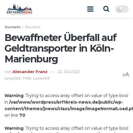
Startseite
Blaulicht
Bewaffneter Überfall auf
Geldtransporter in Köln-
Marienburg
von
Alexander Franz
22. Juli 2022
A
A
Lesezeit: 1 Min. Lesezeit
Warning
: Trying to access array offset on value of type bool
in
/var/www/wordpress/erftkreis-news.de/public/wp-
content/themes/jnews/class/Image/ImageNormalLoad.p
on line
70
Warning
: Trying to access array offset on value of type bool