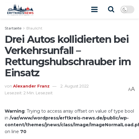
Startseite
Blaulicht
Drei Autos kollidierten bei
Verkehrsunfall –
Rettungshubschrauber im
Einsatz
von
Alexander Franz
2. August 2022
A
A
Lesezeit: 2 Min. Lesezeit
Warning
: Trying to access array offset on value of type bool
in
/var/www/wordpress/erftkreis-news.de/public/wp-
content/themes/jnews/class/Image/ImageNormalLoad.p
on line
70