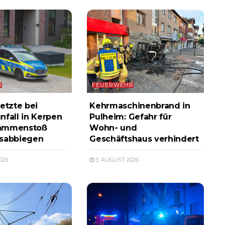
R
FEUERWEHR
etzte bei
Kehrmaschinenbrand in
nfall in Kerpen
Pulheim: Gefahr für
ammenstoß
Wohn- und
ksabbiegen
Geschäftshaus verhindert
026
3. AUGUST 2026