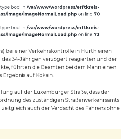
 type bool in
/var/www/wordpress/erftkreis-
ass/Image/ImageNormalLoad.php
on line
70
 type bool in
/var/www/wordpress/erftkreis-
ass/Image/ImageNormalLoad.php
on line
73
) bei einer Verkehrskontrolle in Hürth einen
n des 34-Jährigen verzögert reagierten und der
rkte, führten die Beamten bei dem Mann einen
s Ergebnis auf Kokain.
fung auf der Luxemburger Straße, dass der
nordnung des zuständigen Straßenverkehrsamts
zeitgleich auch der Verdacht des Fahrens ohne