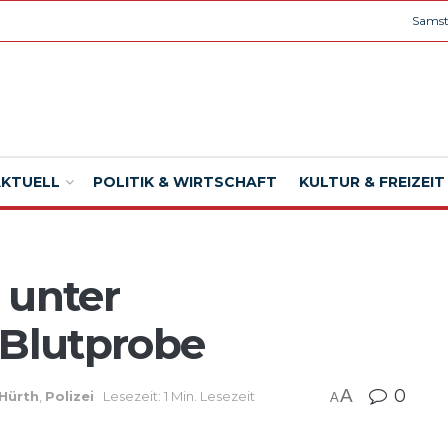
Samst
AKTUELL
POLITIK & WIRTSCHAFT
KULTUR & FREIZEIT
 unter
 Blutprobe
A
0
Hürth
,
Polizei
Lesezeit: 1 Min. Lesezeit
A