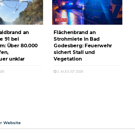
BONN
aldbrand an
Flächenbrand an
e 91 bei
Strohmiete in Bad
m: Über 80.000
Godesberg: Feuerwehr
fen,
sichert Stall und
uer unklar
Vegetation
026
2. AUGUST 2026
er Website