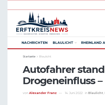
NACHRICHTEN
BLAULICHT
RHEINLAND 
Startseite
Blaulicht
Autofahrer stand
Drogeneinfluss –
von
Alexander Franz
14. Juni 2022
in
Blaulicht
,