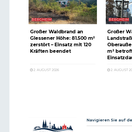
BERGHEIM
BERGHEIM
Großer Waldbrand an
Großer W
Glessener Höhe: 81.500 m²
Landstraß
zerstört – Einsatz mit 120
Oberauße
Kräften beendet
m² betrof
Einsatzda
2. AUGUST 2026
2. AUGUST 2
Navigieren Sie auf d