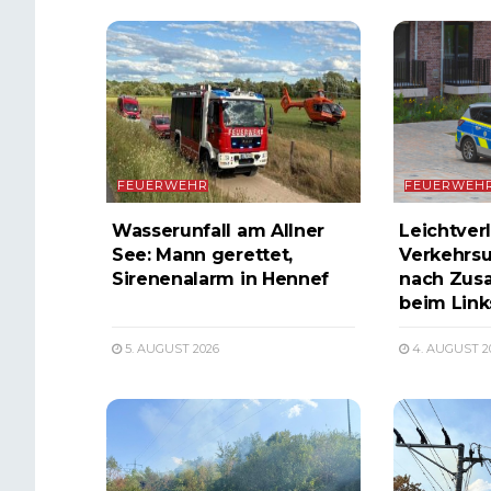
FEUERWEHR
FEUERWEH
Wasserunfall am Allner
Leichtverl
See: Mann gerettet,
Verkehrsu
Sirenenalarm in Hennef
nach Zus
beim Lin
5. AUGUST 2026
4. AUGUST 2