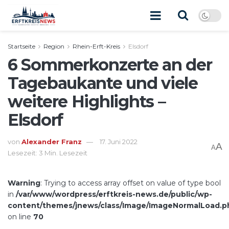
Startseite
Region
Rhein-Erft-Kreis
Elsdorf
6 Sommerkonzerte an der
Tagebaukante und viele
weitere Highlights –
Elsdorf
von
Alexander Franz
17. Juni 2022
A
A
Lesezeit: 3 Min. Lesezeit
Warning
: Trying to access array offset on value of type bool
in
/var/www/wordpress/erftkreis-news.de/public/wp-
content/themes/jnews/class/Image/ImageNormalLoad.p
on line
70