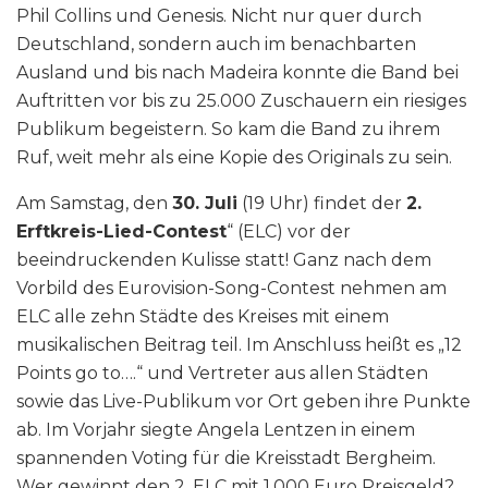
Phil Collins und Genesis. Nicht nur quer durch
Deutschland, sondern auch im benachbarten
Ausland und bis nach Madeira konnte die Band bei
Auftritten vor bis zu 25.000 Zuschauern ein riesiges
Publikum begeistern. So kam die Band zu ihrem
Ruf, weit mehr als eine Kopie des Originals zu sein.
Am Samstag, den
30. Juli
(19 Uhr) findet der
2.
Erftkreis-Lied-Contest
“ (ELC) vor der
beeindruckenden Kulisse statt! Ganz nach dem
Vorbild des Eurovision-Song-Contest nehmen am
ELC alle zehn Städte des Kreises mit einem
musikalischen Beitrag teil. Im Anschluss heißt es „12
Points go to….“ und Vertreter aus allen Städten
sowie das Live-Publikum vor Ort geben ihre Punkte
ab. Im Vorjahr siegte Angela Lentzen in einem
spannenden Voting für die Kreisstadt Bergheim.
Wer gewinnt den 2. ELC mit 1.000 Euro Preisgeld?