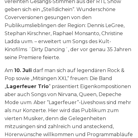
vereinten Gesangs-Stimmen aus der RTL Show
geben sich ein „Stelldichein“. Wunderschöne
Coverversionen gesungen von den
Publikumslieblingen der Region: Dennis LeGree,
Stephan Kirschner, Raphael Monsanto, Christine
Ladda uvm. – erweitert um Songs des Kult-
Kinofilms ´Dirty Dancing´, der vor genau 35 Jahren
seine Premiere feierte.
Am
10. Juli
darf man sich auf legendären Rock &
Pop sowie „Mitsingen XXL“ freuen: Die Band
„
Lagerfeuer Trio
“ präsentiert Eigenkompositionen
aber auch Songs von Nirvana, Queen, Depeche
Mode uvm. Aber “Lagerfeuer”-Liveshows sind mehr
als nur Konzerte. Hier wird das Publikum zum
vierten Musiker, denn die Gelegenheiten
mitzusingen sind zahlreich und ansteckend,
Hörerwünsche willkommen und Programmabläufe