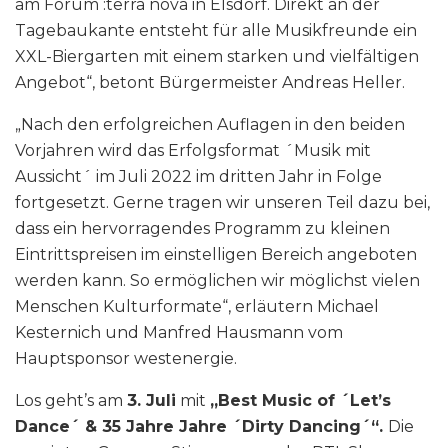
am Forum :terra nova in Elsdorf. Direkt an der
Tagebaukante entsteht für alle Musikfreunde ein
XXL-Biergarten mit einem starken und vielfältigen
Angebot“, betont Bürgermeister Andreas Heller.
„Nach den erfolgreichen Auflagen in den beiden
Vorjahren wird das Erfolgsformat ´Musik mit
Aussicht´ im Juli 2022 im dritten Jahr in Folge
fortgesetzt. Gerne tragen wir unseren Teil dazu bei,
dass ein hervorragendes Programm zu kleinen
Eintrittspreisen im einstelligen Bereich angeboten
werden kann. So ermöglichen wir möglichst vielen
Menschen Kulturformate“, erläutern Michael
Kesternich und Manfred Hausmann vom
Hauptsponsor westenergie.
Los geht’s am
3. Juli
mit
„Best Music of ´Let’s
Dance´ & 35 Jahre Jahre ´Dirty Dancing´“.
Die