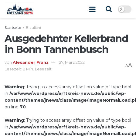
Startseite
Blaulicht
Ausgedehnter Kellerbrand
in Bonn Tannenbusch
von
Alexander Franz
27. März 2022
A
A
Lesezeit: 2 Min. Lesezeit
Warning
: Trying to access array offset on value of type bool
in
/var/www/wordpress/erftkreis-news.de/public/wp-
content/themes/jnews/class/Image/ImageNormalLoad.p
on line
70
Warning
: Trying to access array offset on value of type bool
in
/var/www/wordpress/erftkreis-news.de/public/wp-
content/themes/jnews/class/Image/ImageNormalLoad.p